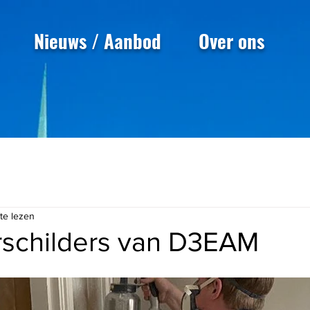
Nieuws / Aanbod
Over ons
te lezen
rschilders van D3EAM