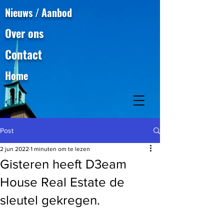
Nieuws / Aanbod
Over ons
Contact
Home
Post
2 jun 2022
1 minuten om te lezen
Gisteren heeft D3eam
House Real Estate de
sleutel gekregen.